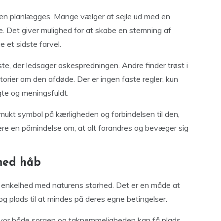
nien planlægges. Mange vælger at sejle ud med en
e. Det giver mulighed for at skabe en stemning af
 et sidste farvel.
e, der ledsager askespredningen. Andre finder trøst i
istorier om den afdøde. Der er ingen faste regler, kun
gte og meningsfuldt.
mukt symbol på kærligheden og forbindelsen til den,
re en påmindelse om, at alt forandres og bevæger sig
 med håb
 enkelhed med naturens storhed. Det er en måde at
og plads til at mindes på deres egne betingelser.
 hvor både sorgen og taknemmeligheden kan få plads.