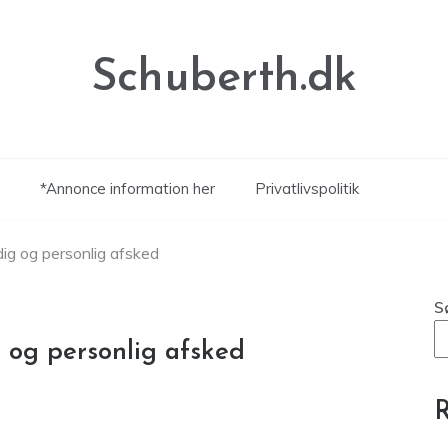
Schuberth.dk
*Annonce information her
Privatlivspolitik
ig og personlig afsked
S
 og personlig afsked
R