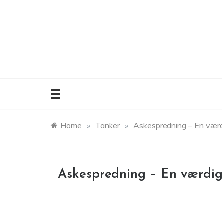
Skip
to
content
Home
»
Tanker
»
Askespredning – En værd
Askespredning – En værdig