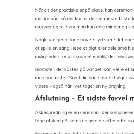
Når alt det praktiske er på plads, kan ceremo
mindre båd, så der kun er de nærmeste til sted
nærvær og ro, hvor man kan dele minder og sige
Nogle vælger at lade havets lyd være det enest
at spille en sang, læse et digt eller dele små h
muligheden for at skabe et øjeblik, der føles æ
Blomster, der kastes på vandet, kan være et s
man har mistet. Samtidig kan havets bølger væ
videre – også når livet tager en ny drejning.
Afslutning – Et sidste farvel
Askespredning er en ceremoni, der kombinerer
tage afsked på, som kan give de efterladte ro 
For mange bliver det et mindeværdigt farvel,