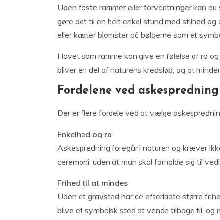
Uden faste rammer eller forventninger kan du s
gøre det til en helt enkel stund med stilhed o
eller kaster blomster på bølgerne som et symbo
Havet som ramme kan give en følelse af ro og 
bliver en del af naturens kredsløb, og at minde
Fordelene ved askespredning
Der er flere fordele ved at vælge askespredn
Enkelhed og ro
Askespredning foregår i naturen og kræver ikke 
ceremoni, uden at man skal forholde sig til vedl
Frihed til at mindes
Uden et gravsted har de efterladte større frih
blive et symbolsk sted at vende tilbage til, og