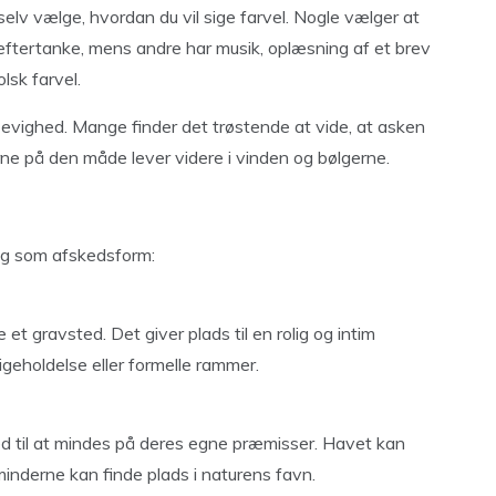
elv vælge, hvordan du vil sige farvel. Nogle vælger at
g eftertanke, mens andre har musik, oplæsning af et brev
lsk farvel.
evighed. Mange finder det trøstende at vide, at asken
rne på den måde lever videre i vinden og bølgerne.
ing som afskedsform:
et gravsted. Det giver plads til en rolig og intim
igeholdelse eller formelle rammer.
ed til at mindes på deres egne præmisser. Havet kan
 minderne kan finde plads i naturens favn.