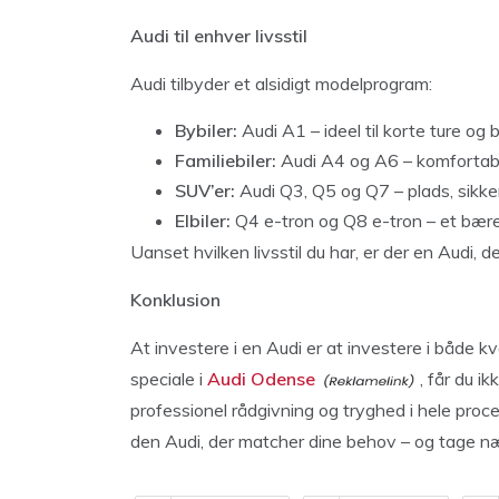
Audi til enhver livsstil
Audi tilbyder et alsidigt modelprogram:
Bybiler:
Audi A1 – ideel til korte ture og 
Familiebiler:
Audi A4 og A6 – komfortable
SUV’er:
Audi Q3, Q5 og Q7 – plads, sikke
Elbiler:
Q4 e-tron og Q8 e-tron – et bær
Uanset hvilken livsstil du har, er der en Audi, der
Konklusion
At investere i en Audi er at investere i både 
speciale i
Audi Odense
, får du i
professionel rådgivning og tryghed i hele pr
den Audi, der matcher dine behov – og tage næs