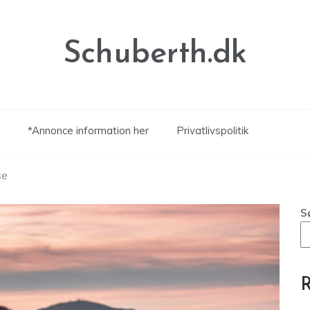
Schuberth.dk
*Annonce information her
Privatlivspolitik
se
S
R