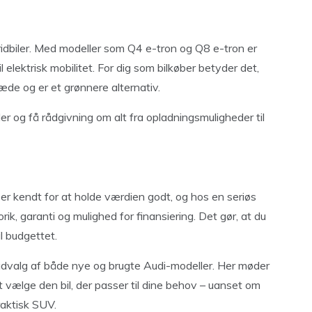
bridbiler. Med modeller som Q4 e-tron og Q8 e-tron er
l elektrisk mobilitet. For dig som bilkøber betyder det,
æde og er et grønnere alternativ.
 og få rådgivning om alt fra opladningsmuligheder til
e er kendt for at holde værdien godt, og hos en seriøs
ik, garanti og mulighed for finansiering. Det gør, at du
il budgettet.
 udvalg af både nye og brugte Audi-modeller. Her møder
t vælge den bil, der passer til dine behov – uanset om
raktisk SUV.