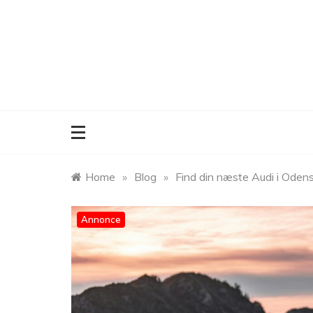
Skip
to
content
Home
»
Blog
»
Find din næste Audi i Oden
Annonce