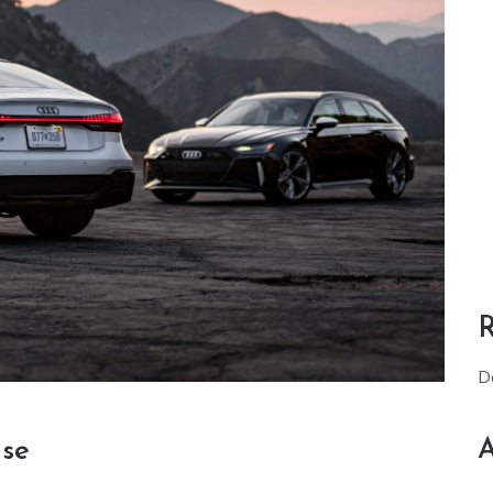
D
A
nse