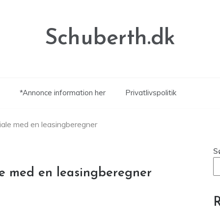
Schuberth.dk
*Annonce information her
Privatlivspolitik
tiale med en leasingberegner
S
ale med en leasingberegner
R