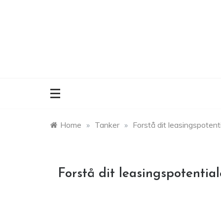
Skip
to
content
Home
»
Tanker
»
Forstå dit leasingspoten
Forstå dit leasingspotenti