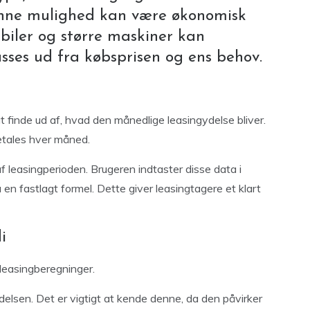
Denne mulighed kan være økonomisk
r biler og større maskiner kan
asses ud fra købsprisen og ens behov.
 finde ud af, hvad den månedlige leasingydelse bliver.
etales hver måned.
af leasingperioden. Brugeren indtaster disse data i
en fastlagt formel. Dette giver leasingtagere et klart
i
 leasingberegninger.
delsen. Det er vigtigt at kende denne, da den påvirker