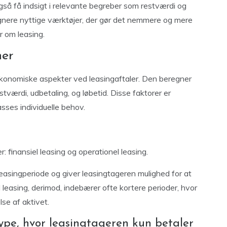
så få indsigt i relevante begreber som restværdi og
regnere nyttige værktøjer, der gør det nemmere og mere
r om leasing.
ner
økonomiske aspekter ved leasingaftaler. Den beregner
værdi, udbetaling, og løbetid. Disse faktorer er
sses individuelle behov.
: finansiel leasing og operationel leasing.
leasingperiode og giver leasingtageren mulighed for at
 leasing, derimod, indebærer ofte kortere perioder, hvor
lse af aktivet.
type, hvor leasingtageren kun betaler