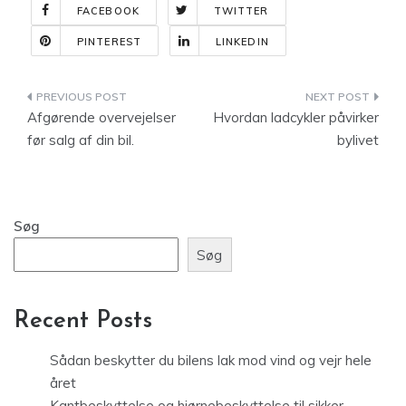
FACEBOOK
TWITTER
PINTEREST
LINKEDIN
Indlægsnavigation
Afgørende overvejelser
Hvordan ladcykler påvirker
før salg af din bil.
bylivet
Søg
Søg
Recent Posts
Sådan beskytter du bilens lak mod vind og vejr hele
året
Kantbeskyttelse og hjørnebeskyttelse til sikker